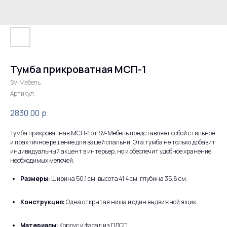
Тумба прикроватная МСП-1
SV-Мебель
Артикул:
2830,00
р.
Тумба прикроватная МСП-1 от SV-Мебель представляет собой стильное
и практичное решение для вашей спальни. Эта тумба не только добавит
индивидуальный акцент в интерьер, но и обеспечит удобное хранение
необходимых мелочей.
Размеры:
Ширина 50.1 см, высота 41.4 см, глубина 35.8 см.
Конструкция:
Одна открытая ниша и один выдвижной ящик.
Материалы:
Корпус и фасад из ЛДСП.