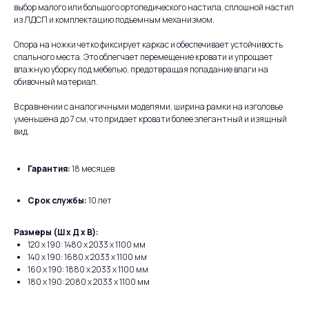
выбор малого или большого ортопедического настила, сплошной настил
из ЛДСП и комплектацию подъемным механизмом.
Опора на ножки четко фиксирует каркас и обеспечивает устойчивость
спального места. Это облегчает перемещение кровати и упрощает
влажную уборку под мебелью, предотвращая попадание влаги на
обивочный материал.
В сравнении с аналогичными моделями, ширина рамки на изголовье
уменьшена до 7 см, что придает кровати более элегантный и изящный
вид.
Гарантия:
18 месяцев
Срок службы:
10 лет
Размеры (Ш х Д х В):
120 х 190: 1480 x 2033 x 1100 мм
140 х 190: 1680 x 2033 x 1100 мм
160 x 190: 1880 x 2033 x 1100 мм
180 x 190: 2080 x 2033 x 1100 мм