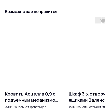
Возможно вам понравится
Кровать Асцелла 0,9 с
Шкаф 3-х створча
подъёмным механизмом
ящиками Валенсия
— практичность и стиль
013: Простор и ст
Функциональная кровать для
Функциональность и стиль в