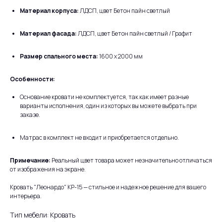
Материал корпуса:
ЛДСП, цвет Бетон пайн светлый
Материал фасада:
ЛДСП, цвет Бетон пайн светлый / Графит
Размер спального места:
1600 x 2000 мм
Особенности:
Основание кровати не комплектуется, так как имеет разные
варианты исполнения, один из которых вы можете выбрать при
заказе.
Матрас в комплект не входит и приобретается отдельно.
Примечание:
Реальный цвет товара может незначительно отличаться
от изображения на экране.
Кровать "Леонардо" КР-15 — стильное и надежное решение для вашего
интерьера.
Тип мебели: Кровать