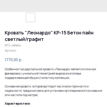
Кровать "Леонардо" КР-15 Бетон пайн
светлый/графит
BTS- мебель
Артикул:
1770,00
р.
Особенностью двуспальной кровати «Леонардо» является сложная
фрезеровка с уникальной геометрией выреза в изголовье,
поддерживающей общую стилистику коллекции.
Основание кровати, которое выглядит как эталон прочности и
надежности, предусмотрено для установки ортопедического основания
или настила под матрас.
Характеристики: