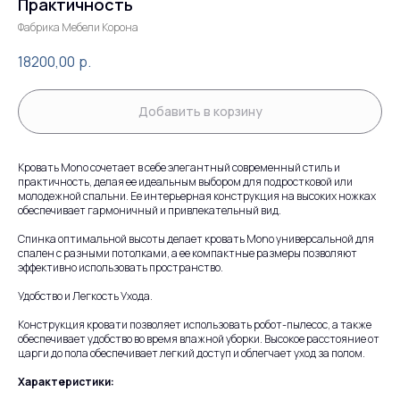
Практичность
Фабрика Мебели Корона
18200,00
р.
Добавить в корзину
Кровать Mono сочетает в себе элегантный современный стиль и
практичность, делая ее идеальным выбором для подростковой или
молодежной спальни. Ее интерьерная конструкция на высоких ножках
обеспечивает гармоничный и привлекательный вид.
Спинка оптимальной высоты делает кровать Mono универсальной для
спален с разными потолками, а ее компактные размеры позволяют
эффективно использовать пространство.
Удобство и Легкость Ухода.
Конструкция кровати позволяет использовать робот-пылесос, а также
обеспечивает удобство во время влажной уборки. Высокое расстояние от
царги до пола обеспечивает легкий доступ и облегчает уход за полом.
Характеристики: