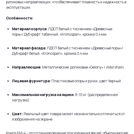
роликовых направляющих, что обеспечивает плавность и надежность в
эксплуатации.
Особенности:
Материал корпуса:
ЛДСП Белый с тиснением «Древесные
поры»/ Дуб крафт табачный, «Kronospan», кромка 0,4 мм
Материал фасада:
ЛДСП Белый с тиснением «Древесные поры»/
Дуб крафт белый, «Kronospan», кромка 0,4 мм
Направляющие:
Металлические, роликовые «Gelony» / «Marshall»
Лицевая фурнитура:
Пластиковые опоры и ручки, цвет Черный
Максимальная нагрузка на ящики:
8-10 кг (распределенная
нагрузка)
Цвет:
Реальный цвет товара может незначительно отличаться от
изображения на экране
Комод КМ-4 – это отличное решение для хранения вещей, объединяющее