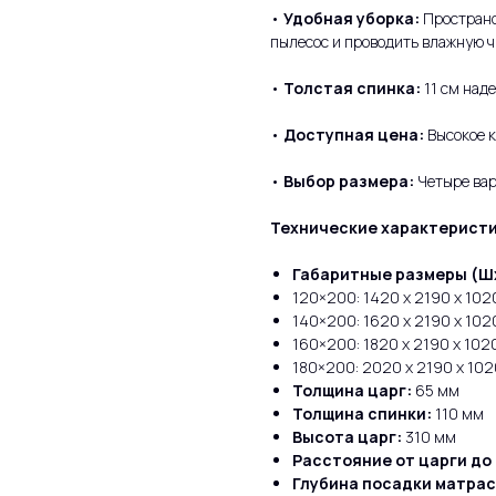
•
Удобная уборка:
Пространс
пылесос и проводить влажную ч
•
Толстая спинка:
11 см над
•
Доступная цена:
Высокое к
•
Выбор размера:
Четыре вар
Технические характеристи
Габаритные размеры (Ш
120×200: 1420 x 2190 x 102
140×200: 1620 x 2190 x 102
160×200: 1820 x 2190 x 102
180×200: 2020 x 2190 x 10
Толщина царг:
65 мм
Толщина спинки:
110 мм
Высота царг:
310 мм
Расстояние от царги до 
Глубина посадки матрас