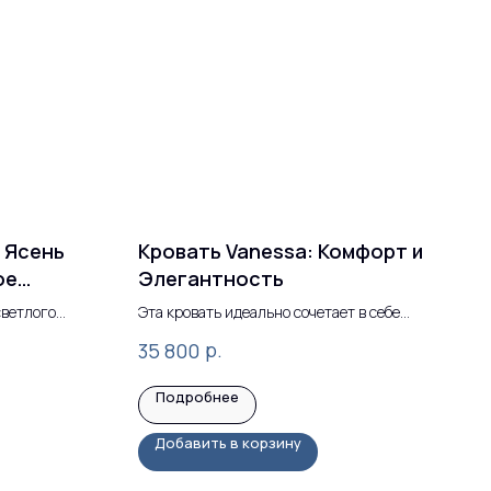
 Ясень
Кровать Vanessa: Комфорт и
ое
Элегантность
о
светлого
Эта кровать идеально сочетает в себе
функциональность и изысканный дизайн,
р.
35 800
чтобы создать место для отдыха и
расслабления.
Подробнее
Добавить в корзину