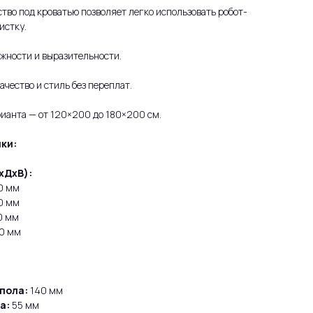
тво под кроватью позволяет легко использовать робот-
истку.
ежности и выразительности.
ачество и стиль без переплат.
ианта — от 120×200 до 180×200 см.
ки:
хДхВ):
0 мм
0 мм
0 мм
20 мм
пола:
140 мм
а:
55 мм