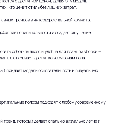
тается с доступной ценой, делая эту модель
ех, кто ценит стиль без лишних затрат.
лавных трендов в интерьере спальной комнаты.
добавляет оригинальности и создает ощущение
овать робот-пылесос и удобна для влажной уборки —
ватью открывает доступ ко всем зонам пола.
 см) придает модели основательность и визуальную
ертикальные полосы подходят к любому современному
 тренд, который делает спальню визуально легче и