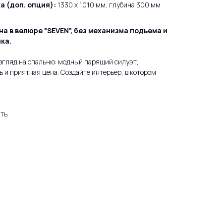
а (доп. опция):
1330 x 1010 мм, глубина 300 мм
на в велюре "SEVEN", без механизма подъема и
ка.
взгляд на спальню: модный парящий силуэт,
и приятная цена. Создайте интерьер, в котором
ать