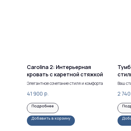
Carolina 2: Интерьерная
Тумб
кровать с каретной стяжкой
стил
спал
Элегантное сочетание стиля и комфорта
Ваш ст
простр
р.
41 900
2 740
Подробнее
Под
Добавить в корзину
Доба