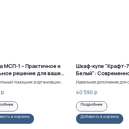
а МСП-1 – Практичное и
Шкаф-купе "Крафт-7
ьное решение для вашей
Белый": Современн
ьни!
Решение для Вашег
ильный помощник в организации
Идеальное дополнение для 
Интерьера
анства.
пространства
р.
р.
40 590
робнее
Подробнее
вить в корзину
Добавить в корзину