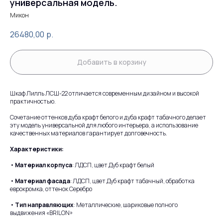
универсальная модель.
Микон
26480,00
р.
Добавить в корзину
Шкаф Лилль ЛСШ-22 отличается современным дизайном и высокой
практичностью.
Сочетание оттенков дуба крафт белого и дуба крафт табачного делает
эту модель универсальной для любого интерьера, а использование
качественных материалов гарантирует долговечность.
Характеристики:
•
Материал корпуса
: ЛДСП, цвет Дуб крафт белый
•
Материал фасада
: ЛДСП, цвет Дуб крафт табачный, обработка
еврокромка, оттенок Серебро
•
Тип направляющих
: Металлические, шариковые полного
выдвижения «BRILON»