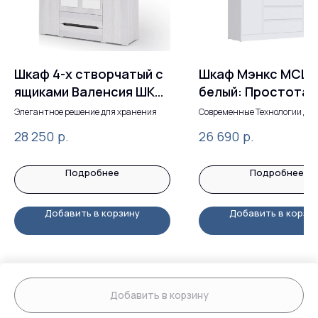
Шкаф 4-х створчатый с
Шкаф Мэнкс МСШ-
ящиками Валенсия ШК
белый: Простота 
014: Современный
Удобство в каждо
Элегантное решение для хранения
Современные Технологии для
Комфорта
стиль и максимальная
детали
р.
р.
28 250
26 690
вместительность
Подробнее
Подробнее
Добавить в корзину
Добавить в корзи
Добавить в корзину
Tilda
Made on