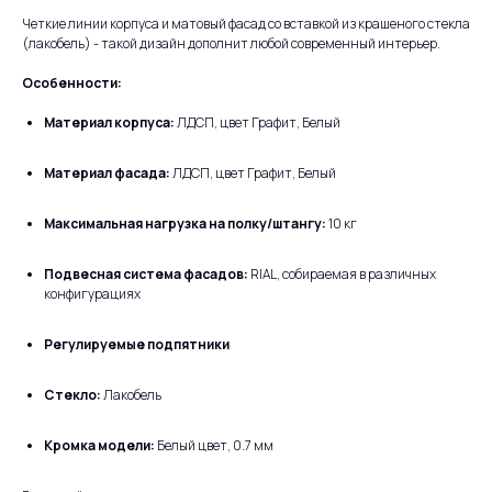
Четкие линии корпуса и матовый фасад со вставкой из крашеного стекла
(лакобель) - такой дизайн дополнит любой современный интерьер.
Особенности:
Материал корпуса:
ЛДСП, цвет Графит, Белый
Материал фасада:
ЛДСП, цвет Графит, Белый
Максимальная нагрузка на полку/штангу:
10 кг
Подвесная система фасадов:
RIAL, собираемая в различных
конфигурациях
Регулируемые подпятники
Стекло:
Лакобель
Кромка модели:
Белый цвет, 0.7 мм