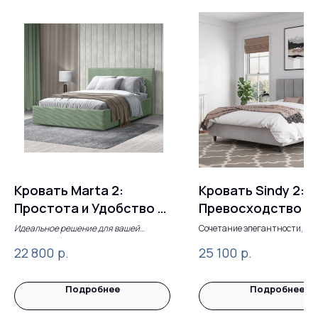
Кровать Marta 2:
Кровать Sindy 2:
Простота и Удобство в
Превосходство в
Минималистичном
каждой детали.
Идеальное решение для вашей
Сочетание элегантности,
спальной комнаты
функциональности и надежн
Стиле
р.
р.
22 800
25 100
Подробнее
Подробнее