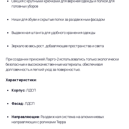
Секция с крупными крючками для верхней одежды и полкой для
головных уборов
Ниши для обуви и скрытые полки за раздвижным фасадом
Выдвижная штанга для удобного хранения одежды
Зеркало во весь рост, добавляющее пространства и света
При создании прихожей Ларго-2 использовались только экологически
безопасные и высококачественные материалы, обеспечивая
долговечность и легкий уход за поверхностью.
Характеристики:
Корпус:
ЛДСП
Фасад:
ЛДСП
Направляющие:
Раздвижная система на алюминиевых
направляющих с роликами Терра