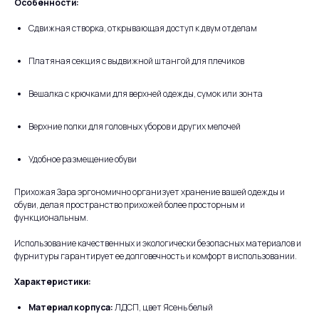
Особенности:
Сдвижная створка, открывающая доступ к двум отделам
Платяная секция с выдвижной штангой для плечиков
Вешалка с крючками для верхней одежды, сумок или зонта
Верхние полки для головных уборов и других мелочей
Удобное размещение обуви
Прихожая Зара эргономично организует хранение вашей одежды и
обуви, делая пространство прихожей более просторным и
функциональным.
Использование качественных и экологически безопасных материалов и
фурнитуры гарантирует ее долговечность и комфорт в использовании.
Характеристики:
Материал корпуса:
ЛДСП, цвет Ясень белый