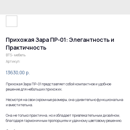
Прихожая Зара ПР-01: Элегантность и
Практичность
BTS- мебель
Артикул:
13630,00
р.
Прихожая Зара ПР-01 представляет собой компактное и удобное
решение для небольших прихожих.
Несмотря на свои скромные размеры, она удивительно функциональна
и вместительна.
Она не только практична, но и обладает привлекательным дизайном,
благодаря гармоничным пропорциям и удачному цветовому решению.