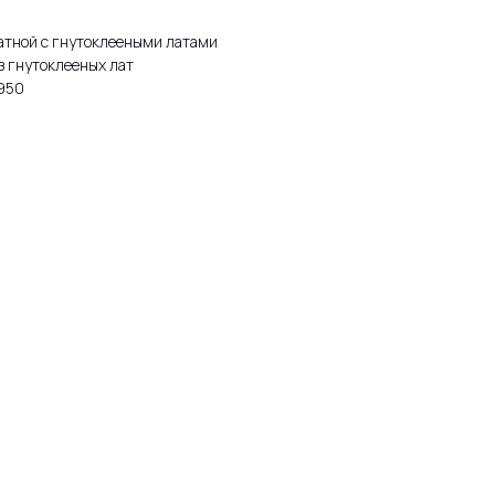
атной с гнутоклееными латами
з гнутоклееных лат
1950