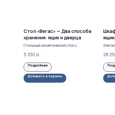
Стол «Вегас» — Два способа
Шкаф
хранения: ящик и дверца
ящик
Совр
Стильный косметический стол с
Элеган
макс
выдвижным ящиком и распашной
р.
5 330
28 2
дверцей.
вмес
Подробнее
Под
Добавить в корзину
Доба