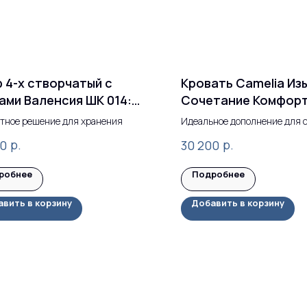
 4-х створчатый с
Кровать Camelia Из
ами Валенсия ШК 014:
Сочетание Комфорт
еменный стиль и
Стиля
тное решение для хранения
Идеальное дополнение для 
имальная
спальной комнаты.
р.
р.
50
30 200
тительность
робнее
Подробнее
вить в корзину
Добавить в корзину