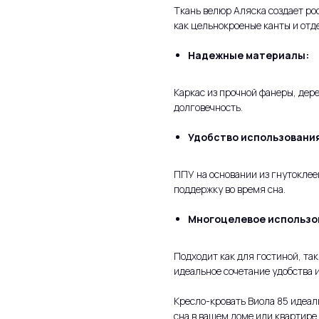
Ткань велюр Аляска создает ро
как цельнокроеные канты и отд
Надежные материалы:
Каркас из прочной фанеры, дер
долговечность.
Удобство использовани
ППУ на основании из гнутоклее
поддержку во время сна.
Многоцелевое использо
Подходит как для гостиной, та
идеальное сочетание удобства и
Кресло-кровать Виола 85 идеал
сна в вашем доме или квартире.