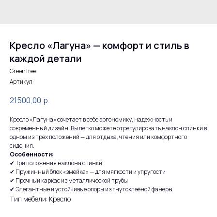
Кресло «Лагуна» — комфорт и стиль в
каждой детали
GreenTree
Артикул:
21500,00
р.
Кресло «Лагуна» сочетает в себе эргономику, надежность и
современный дизайн. Вы легко можете отрегулировать наклон спинки в
одном из трёх положений — для отдыха, чтения или комфортного
сидения.
Особенности:
✔ Три положения наклона спинки
✔ Пружинный блок «змейка» — для мягкости и упругости
✔ Прочный каркас из металлической трубы
✔ Элегантные и устойчивые опоры из гнутоклеёной фанеры
Тип мебели: Кресло