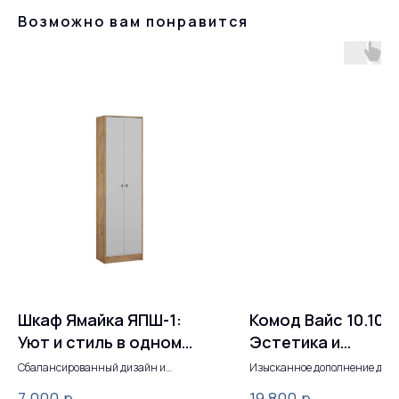
Возможно вам понравится
Шкаф Ямайка ЯПШ-1:
Комод Вайс 10.104:
Уют и стиль в одном
Эстетика и
решении
функциональност
Сбалансированный дизайн и
Изысканное дополнение для
надежное исполнение
современного интерьера
одном решении
р.
р.
7 000
19 800