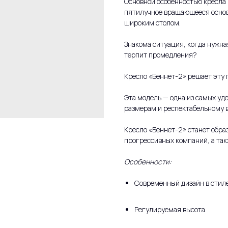
Основной особенностью кресла
пятилучное вращающееся основ
широким столом.
Знакома ситуация, когда нужная
терпит промедления?
Кресло «Беннет-2» решает эту 
Эта модель — одна из самых у
размерам и респектабельному 
Кресло «Беннет-2» станет обр
прогрессивных компаний, а так
Особенности:
Современный дизайн в стил
Регулируемая высота