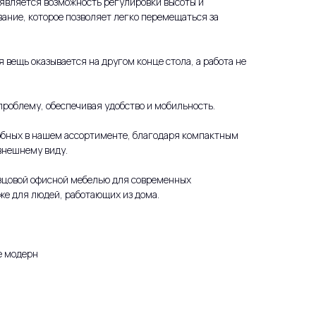
 является возможность регулировки высоты и
ание, которое позволяет легко перемещаться за
 вещь оказывается на другом конце стола, а работа не
проблему, обеспечивая удобство и мобильность.
добных в нашем ассортименте, благодаря компактным
внешнему виду.
азцовой офисной мебелью для современных
же для людей, работающих из дома.
е модерн