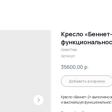
Кресло «Беннет-
функциональнос
GreenTree
Артикул:
р.
35600,00
Добавить в корзину
Кресло «Беннет-2» выполнено в
и высочайшую функциональност