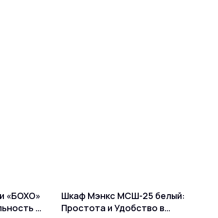
ми «БОХО»
Шкаф Мэнкс МСШ-25 белый:
льность в
Простота и Удобство в