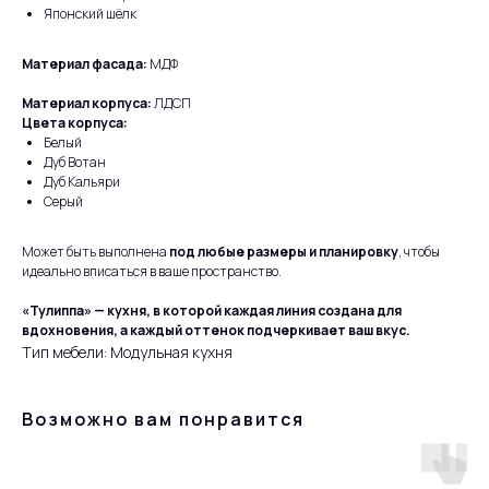
Японский шёлк
Материал фасада:
МДФ
Материал корпуса:
ЛДСП
Цвета корпуса:
Белый
Дуб Вотан
Дуб Кальяри
Серый
Может быть выполнена
под любые размеры и планировку
, чтобы
идеально вписаться в ваше пространство.
«Тулиппа» — кухня, в которой каждая линия создана для
вдохновения, а каждый оттенок подчеркивает ваш вкус.
Тип мебели: Модульная кухня
Возможно вам понравится