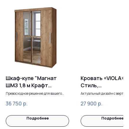
Шкаф-купе "Магнат
Кровать «VIOLA» 
ШМЗ 1,8 м Крафт
Стиль,
золотой": Современный
функциональност
Превосходное решение для вашего
Актуальный дизайн с верти
интерьера
полосами.
Дизайн и Максимальная
доступная цена
р.
р.
36 750
27 900
Функциональность
Подробнее
Подробнее