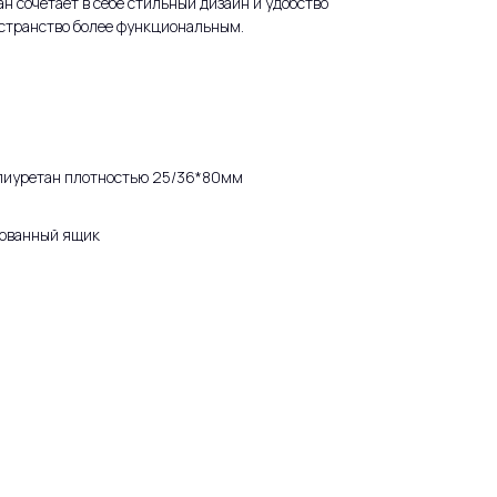
н сочетает в себе стильный дизайн и удобство
остранство более функциональным.
иуретан плотностью 25/36*80мм
ованный ящик