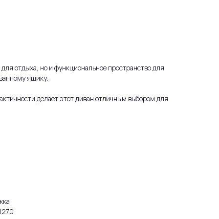
о для отдыха, но и функциональное пространство для
ванному ящику.
рактичности делает этот диван отличным выбором для
жка
1270