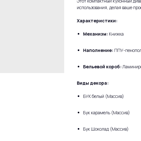
Этот компактный кухонный дива
использования, делая ваше пр
Характеристики:
Механизм:
Книжка
Наполнение:
ППУ-пенопол
Бельевой короб:
Ламинир
Виды декора:
БУК белый (Массив)
Бук карамель (Массив)
Бук Шоколад (Массив)