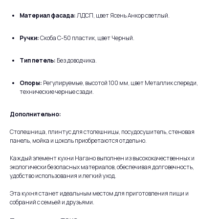
Материал фасада:
ЛДСП, цвет Ясень Анкор светлый.
Ручки:
Скоба С-50 пластик, цвет Черный.
Тип петель:
Без доводчика.
Опоры:
Регулируемые, высотой 100 мм, цвет Металлик спереди,
технические черные сзади.
Дополнительно:
Столешница, плинтус для столешницы, посудосушитель, стеновая
панель, мойка и цоколь приобретаются отдельно.
Каждый элемент кухни Нагано выполнен из высококачественных и
экологически безопасных материалов, обеспечивая долговечность,
удобство использования и легкий уход.
Эта кухня станет идеальным местом для приготовления пищи и
собраний с семьей и друзьями.