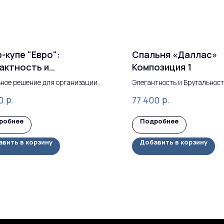
-купе "Евро":
Спальня «Даллас»
актность и
Композиция 1
антность
ное решение для организации
Элегантность и Брутальност
анства
Лофт
р.
р.
0
77 400
робнее
Подробнее
вить в корзину
Добавить в корзину