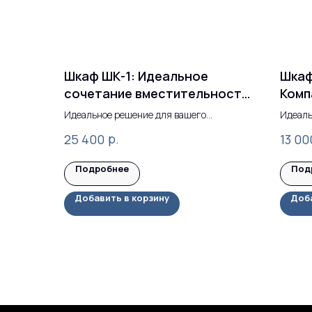
Шкаф ШК-1: Идеальное
Шкаф
сочетание вместительности
Комп
и стиля
Элег
Идеальное решение для вашего
Идеаль
интерьера
простр
р.
25 400
13 00
Подробнее
Под
Добавить в корзину
Доба