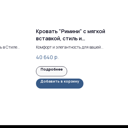
Кровать "Римини" с мягкой
вставкой, стиль и
функциональность
ь в Стиле
Комфорт и элегантность для вашей
спальни
р.
40 640
Подробнее
Добавить в корзину