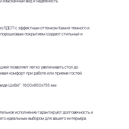
м изысканный вид и надежность.
з ЛДСП с эффектным оттенком Камня темного и
 порошковым покрытием создают стильный и
ией позволяет легко увеличивать стол до
ивая комфорт при работе или приеме гостей.
 виде ШхВхГ: 1600х850х755 мм
тельное исполнение гарантируют долговечность и
т его идеальным выбором для вашего интерьера.