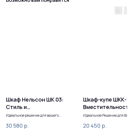
Возможно вам понравится
Шкаф Нельсон ШК 03:
Шкаф-купе ШКК-11:
Стиль и
Вместительность
функциональность в
Удобство и
Идеальное решение для вашего
Идеальное Решение для Ваше
интерьера
Пространства
одном
Современный Диз
р.
р.
30 580
20 450