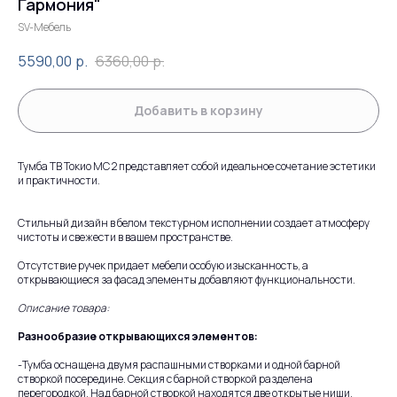
Гармония"
SV-Мебель
5590,00
р.
6360,00
р.
Добавить в корзину
Тумба ТВ Токио МС 2 представляет собой идеальное сочетание эстетики
и практичности.
Стильный дизайн в белом текстурном исполнении создает атмосферу
чистоты и свежести в вашем пространстве.
Отсутствие ручек придает мебели особую изысканность, а
открывающиеся за фасад элементы добавляют функциональности.
Описание товара:
Разнообразие открывающихся элементов:
-Тумба оснащена двумя распашными створками и одной барной
створкой посередине. Секция с барной створкой разделена
перегородкой. Над барной створкой находятся две открытые ниши.