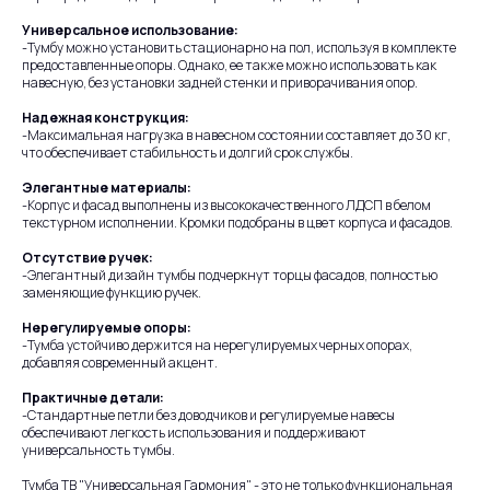
Универсальное использование:
-Тумбу можно установить стационарно на пол, используя в комплекте
предоставленные опоры. Однако, ее также можно использовать как
навесную, без установки задней стенки и приворачивания опор.
Надежная конструкция:
-Максимальная нагрузка в навесном состоянии составляет до 30 кг,
что обеспечивает стабильность и долгий срок службы.
Элегантные материалы:
-Корпус и фасад выполнены из высококачественного ЛДСП в белом
текстурном исполнении. Кромки подобраны в цвет корпуса и фасадов.
Отсутствие ручек:
-Элегантный дизайн тумбы подчеркнут торцы фасадов, полностью
заменяющие функцию ручек.
Нерегулируемые опоры:
-Тумба устойчиво держится на нерегулируемых черных опорах,
добавляя современный акцент.
Практичные детали:
-Стандартные петли без доводчиков и регулируемые навесы
обеспечивают легкость использования и поддерживают
универсальность тумбы.
Тумба ТВ "Универсальная Гармония" - это не только функциональная