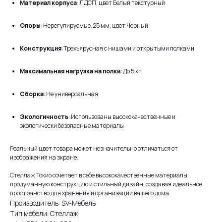
Материал корпуса
: ЛДСП, цвет Белый текстурный
Опоры
: Нерегулируемые, 25 мм, цвет Черный
Конструкция
: Трехъярусная с нишами и открытыми полками
Максимальная нагрузка на полки
: До 5 кг
Сборка
: Не универсальная
Экологичность
: Использованы высококачественные и
экологически безопасные материалы
Реальный цвет товара может незначительно отличаться от
изображения на экране.
Стеллаж Токио сочетает в себе высококачественные материалы,
продуманную конструкцию и стильный дизайн, создавая идеальное
пространство для хранения и организации вашего дома.
Производитель: SV-Мебель
Тип мебели: Стеллаж