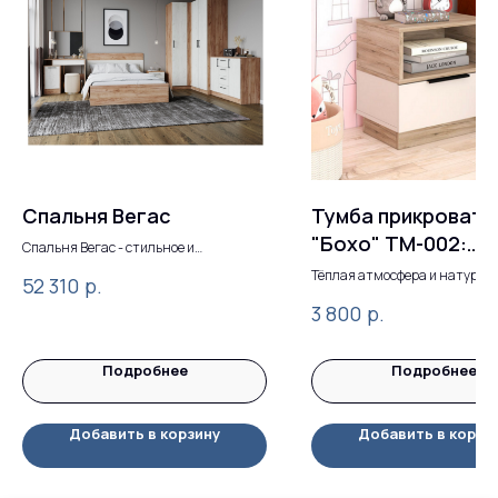
Спальня Вегас
Тумба прикроватн
"Бохо" ТМ-002:
Спальня Вегас - стильное и
функциональное решение для вашего
гармония уюта и
Тёплая атмосфера и натурал
р.
52 310
интерьера.
материалы для вашей спаль
самовыражения
р.
3 800
Подробнее
Подробнее
Добавить в корзину
Добавить в корзи