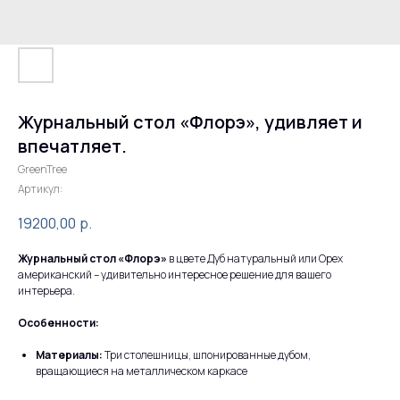
Журнальный стол «Флорэ», удивляет и
впечатляет.
GreenTree
Артикул:
19200,00
р.
Журнальный стол «Флорэ»
в цвете Дуб натуральный или Орех
американский – удивительно интересное решение для вашего
интерьера.
Особенности:
Материалы:
Три столешницы, шпонированные дубом,
вращающиеся на металлическом каркасе