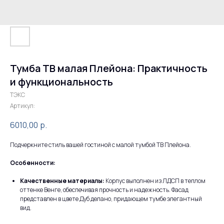
Тумба ТВ малая Плейона: Практичность
и функциональность
ТЭКС
Артикул:
6010,00
р.
Подчеркните стиль вашей гостиной с малой тумбой ТВ Плейона.
Особенности:
Качественные материалы:
Корпус выполнен из ЛДСП в теплом
оттенке Венге, обеспечивая прочность и надежность. Фасад
представлен в цвете Дуб делано, придающем тумбе элегантный
вид.