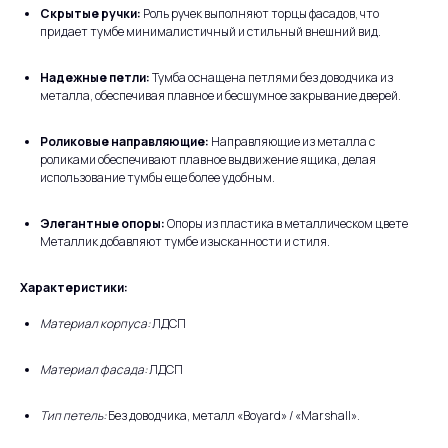
Скрытые ручки:
Роль ручек выполняют торцы фасадов, что
придает тумбе минималистичный и стильный внешний вид.
Надежные петли:
Тумба оснащена петлями без доводчика из
металла, обеспечивая плавное и бесшумное закрывание дверей.
Роликовые направляющие:
Направляющие из металла с
роликами обеспечивают плавное выдвижение ящика, делая
использование тумбы еще более удобным.
Элегантные опоры:
Опоры из пластика в металлическом цвете
Металлик добавляют тумбе изысканности и стиля.
Характеристики:
Материал корпуса:
ЛДСП
Материал фасада:
ЛДСП
Тип петель:
Без доводчика, металл «Boyard» / «Marshall».