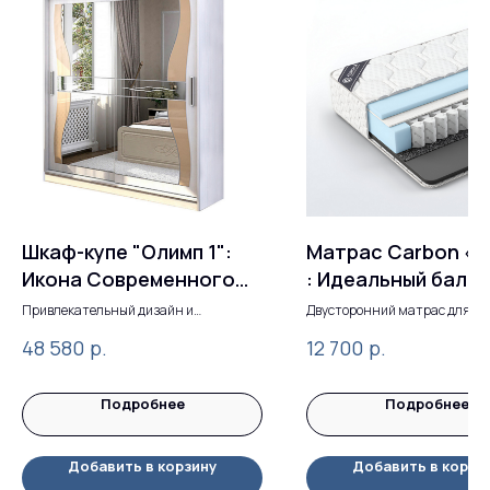
Шкаф-купе "Олимп 1":
Матрас Carbon «F
Икона Современного
: Идеальный бала
Дизайна
жесткости и комф
Привлекательный дизайн и
Двусторонний матрас для
максимальная функциональность
полноценного отдыха
р.
р.
48 580
12 700
Подробнее
Подробнее
Добавить в корзину
Добавить в корзи