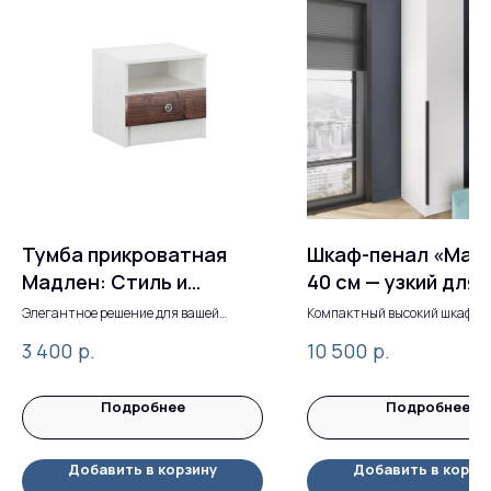
Тумба прикроватная
Шкаф-пенал «Мад
Мадлен: Стиль и
40 см — узкий для
Удобство
экономии
Элегантное решение для вашей
Компактный высокий шкаф дл
спальни
помещения.
пространства
р.
р.
3 400
10 500
Подробнее
Подробнее
Добавить в корзину
Добавить в корзи