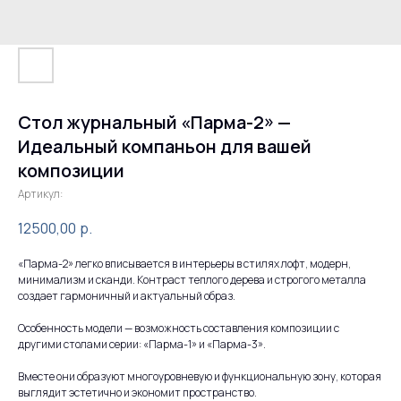
Стол журнальный «Парма-2» —
Идеальный компаньон для вашей
композиции
Артикул:
12500,00
р.
«Парма-2» легко вписывается в интерьеры в стилях лофт, модерн,
минимализм и сканди. Контраст теплого дерева и строгого металла
создает гармоничный и актуальный образ.
Особенность модели — возможность составления композиции с
другими столами серии: «Парма-1» и «Парма-3».
Вместе они образуют многоуровневую и функциональную зону, которая
выглядит эстетично и экономит пространство.