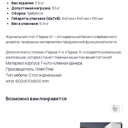
Вес изделия:
3,6 кг.
Допустимая нагрузка:
30 кг.
Сборка:
Требуется.
Габариты упаковки (ШхГхВ):
640 мм x 640 мм x 150 мм.
Вес в упаковке:
6,9 кг.
Журнальный стол «Парма-2» — это идеальный баланс современного
дизайна, природных материалов и продуманной функциональности.
Дополните его столами «Парма-1» и «Парма-3» и создайте уникальную
композицию, которая станет главным акцентом вашей гостиной!
Материал корпуса: Гнуто-клееная фанера
Производитель: GreenTree
Тип мебели: Стол журнальный
whd: 600x510x600 mm
Возможно вам понравится