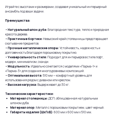
Играйте с высотами и размерами, создавая уникальный интерьерный
ансамбль под ваши задачи.
Преимущества:
•
Натуральный шпон дуба:
Благородная текстура, тепло и природная
красота дерева.
•
Практичные бортики:
Невысокий край столешницы предотвращает
скатывание предметов.
•
Прочные металлические опоры:
Устойчивость, надежность и
долговечность благодаря порошковому покрытию.
•
Универсальность стиля:
Подходит для интерьеров в стиле лофт,
модерн, минимализм, сканди.
•
Модульность:
Идеально сочетается с моделями «Парма-1» и
«Парма-3» для создания многоуровневых композиций.
•
Оптимальная высота:
510 мм — комфортный уровень для
использования рядом с диваном или креслом.
•
Высокая нагрузка:
Выдерживает до 30 кг.
Технические характеристики:
Материал столешницы:
ДСП, облицованная натуральным
шпоном дуба.
Материал опор:
Металл с порошковым покрытием, цвет черный.
Габариты изделия (ШхГхВ):
600 мм x 600 мм x 510 мм.