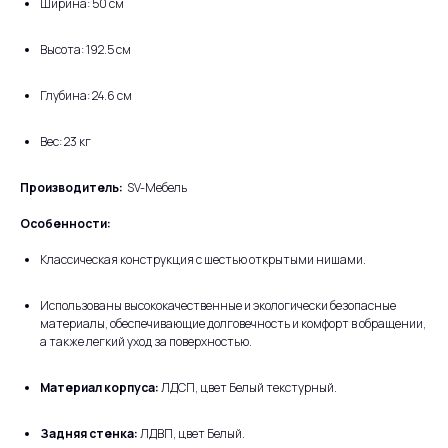
Ширина: 50 см
Высота: 192.5 см
Глубина: 24.6 см
Вес: 23 кг
Производитель:
SV-Мебель
Особенности:
Классическая конструкция с шестью открытыми нишами.
Использованы высококачественные и экологически безопасные
материалы, обеспечивающие долговечность и комфорт в обращении,
а также легкий уход за поверхностью.
Материал корпуса:
ЛДСП, цвет Белый текстурный.
Задняя стенка:
ЛДВП, цвет Белый.