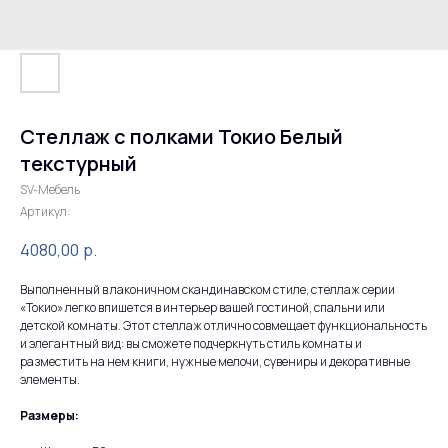
Стеллаж с полками Токио Белый
текстурный
SV-Мебель
Артикул:
4080,00
р.
Выполненный в лаконичном скандинавском стиле, стеллаж серии
«Токио» легко впишется в интерьер вашей гостиной, спальни или
детской комнаты. Этот стеллаж отлично совмещает функциональность
и элегантный вид: вы сможете подчеркнуть стиль комнаты и
разместить на нем книги, нужные мелочи, сувениры и декоративные
элементы.
Размеры: