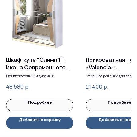
Шкаф-купе "Олимп 1":
Прикроватная тум
Икона Современного
«Valencia»:
Дизайна
элегантность и
Привлекательный дизайн и
Стильное решение для совре
максимальная функциональность
спальни в духе ар-деко
безупречное каче
р.
р.
48 580
21 400
Подробнее
Подробнее
Добавить в корзину
Добавить в корзи