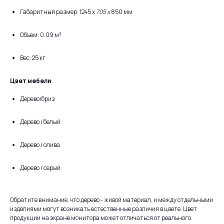
Габаритный размер: 1245 х
705 х
850 мм
Объем: 0.09 м³
Вес: 25 кг
Цвет мебели
:
Дерево/бриз
Дерево / белый
Дерево / олива
Дерево / серый
Обратите внимание, что дерево - живой материал, и между отдельными
изделиями могут возникать естественные различия в цвете. Цвет
продукции на экране монитора может отличаться от реального.