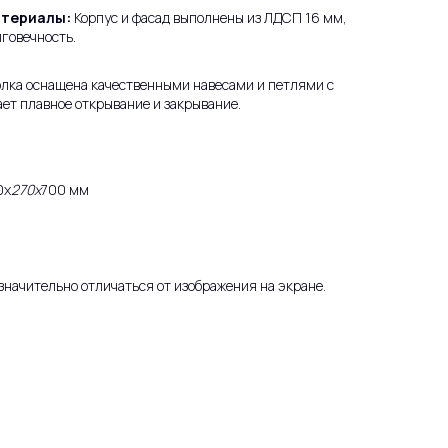
атериалы:
Корпус и фасад выполнены из ЛДСП 16 мм,
лговечность.
лка оснащена качественными навесами и петлями с
ает плавное открывание и закрывание.
0х
270х
700 мм
значительно отличаться от изображения на экране.