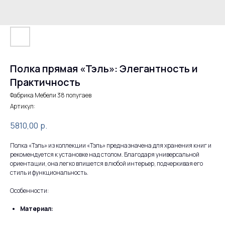
Полка прямая «Тэль»: Элегантность и
Практичность
Фабрика Мебели 38 попугаев
Артикул:
5810,00
р.
Полка «Тэль» из коллекции «Тэль» предназначена для хранения книг и
рекомендуется к установке над столом. Благодаря универсальной
ориентации, она легко впишется в любой интерьер, подчеркивая его
стиль и функциональность.
Особенности:
Материал: