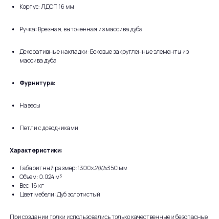
Корпус: ЛДСП 16 мм
Ручка: Врезная, выточенная из массива дуба
Декоративные накладки: Боковые закругленные элементы из
массива дуба
Фурнитура:
Навесы
Петли с доводчиками
Характеристики:
Габаритный размер: 1300х
280х
350 мм
Объем: 0.024 м³
Вес: 16 кг
Цвет мебели: Дуб золотистый
При создании полки использовались только качественные и безопасные