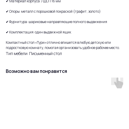
✔ Материал корпуса: ЛДСП 16 мм
✔ Опоры: металл с порошковой покраской (графит, золото)
✔ Фурнитура: шариковые направляющие полного выдвижения
✔ Комплектация: один выдвижной ящик
Компактный стол «Тури» отлично впишется в любую детскую или
подростковую комнату, помогая организовать удобное рабочее место.
Тип мебели: Письменный стол
Возможно вам понравится