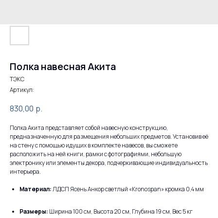
Полка навесная Акита
ТЭКС
Артикул:
830,00
р.
Полка Акита представляет собой навесную конструкцию,
предназначенную для размещения небольших предметов. Установив её
на стену с помощью идущих в комплекте навесов, вы сможете
расположить на ней книги, рамки с фотографиями, небольшую
электронику или элементы декора, подчеркивающие индивидуальность
интерьера.
Материал:
ЛДСП Ясень Анкор светлый «Kronospan» кромка 0,4 мм
Размеры:
Ширина 100 см, Высота 20 см, Глубина 19 см, Вес 5 кг