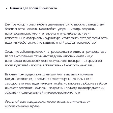
Навесы для полки:
В комплекте
Для транспортировки мебель упаковывается по высоким стандартам
безопасности. Также вы можете быть уверены, что при создании
использовались исключительно экологически безопасные и
качественные материалы и фурнитура, что гарантирует долговечность
изделия, удобство эксплуатации и легкий уход за поверхностью.
Создание мебели происходит в процессе полного цикла производства в
парке высокоточной техники от ведущих мировых компаний, с
использованием сырья и комплектующих от проверенных временем
производителей и проходит обязательный контроль качества.
Важным преимуществом коллекции Акита является принцип
модульности: каждый элемент является функциональным и
самодостаточным изделием сам по себе, но также вы свободны в выборе
и можете дополнить композицию другими подходящими предметами,
создавая индивидуальный интерьер в едином стиле.
Реальный цвет товара может незначительно отличаться от
изображения на экране.