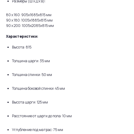
Размеры (Ш х Д х В):
80 х 160: 905x1685x815 мм
90 х 180: 1005x1885x815 мм
90 х 200: 1005x2085x815 мм
Характеристики:
Высота: 815
Толщина царги: 35 мм
Толщина спинки: 50 мм
Толщина боковой спинки: 45 мм
Высота царги: 125 мм
Расстояние от царги до пола: 10 мм
Углубление под матрас: 75 мм