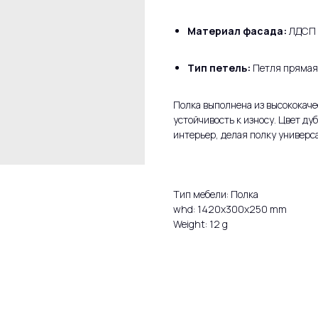
Материал фасада:
ЛДСП
Тип петель:
Петля прямая
Полка выполнена из высококаче
устойчивость к износу. Цвет ду
интерьер, делая полку универ
Тип мебели: Полка
whd: 1420x300x250 mm
Weight: 12 g