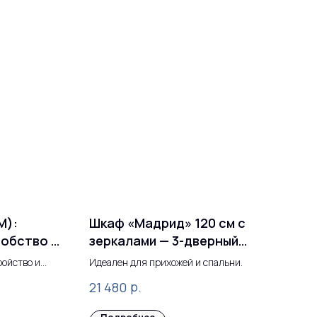
М):
Шкаф «Мадрид» 120 см с
добство в
зеркалами — 3-дверный
зеркальный гардероб для
ройство и
Идеален для прихожей и спальни.
спальни
р.
21 480