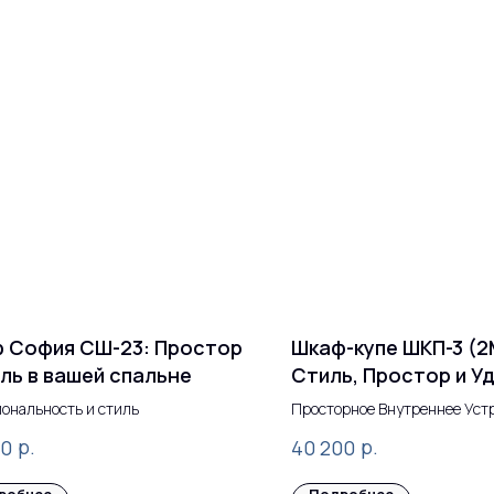
 София СШ-23: Простор
Шкаф-купе ШКП-3 (2
иль в вашей спальне
Стиль, Простор и У
Одном Изделии
ональность и стиль
Просторное Внутреннее Уст
Элегантный Внешний Вид
р.
р.
00
40 200