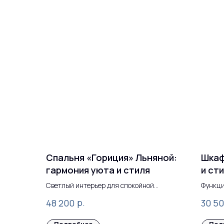
Спальня «Гориция» Льняной:
Шкаф
гармония уюта и стиля
и ст
Светлый интерьер для спокойной
Функци
атмосферы
р.
48 200
30 5